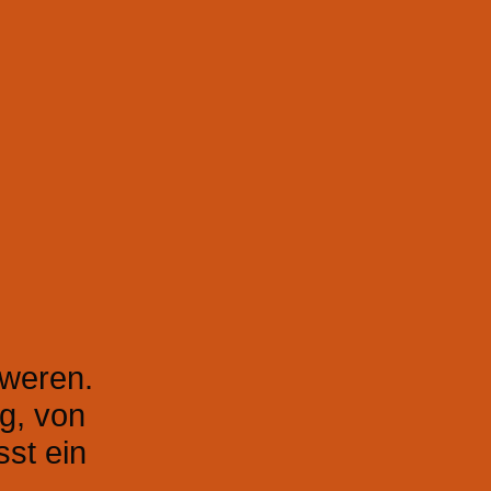
hweren.
g, von
sst ein