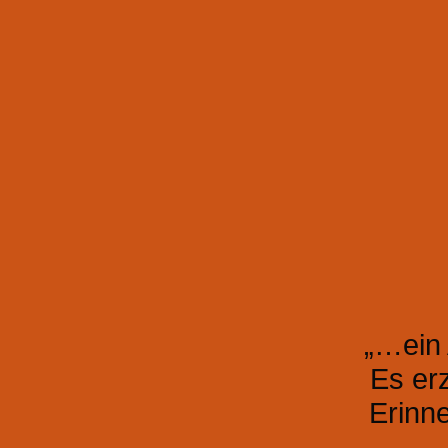
„…ein 
Es er
Erinne