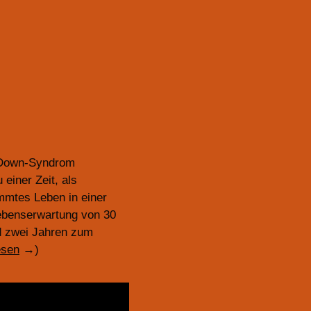
t Down-Syndrom
einer Zeit, als
mmtes Leben in einer
Lebenserwartung von 30
nd zwei Jahren zum
esen
→
)