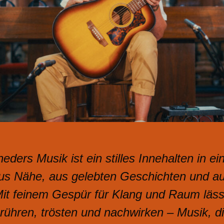
eders Musik ist ein stilles Innehalten in ei
aus Nähe, aus gelebten Geschichten und a
it feinem Gespür für Klang und Raum läss
rühren, trösten und nachwirken – Musik, die